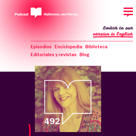
Switch to our
version in English
Episodios
Enciclopedia
Biblioteca
Editoriales y revistas
Blog