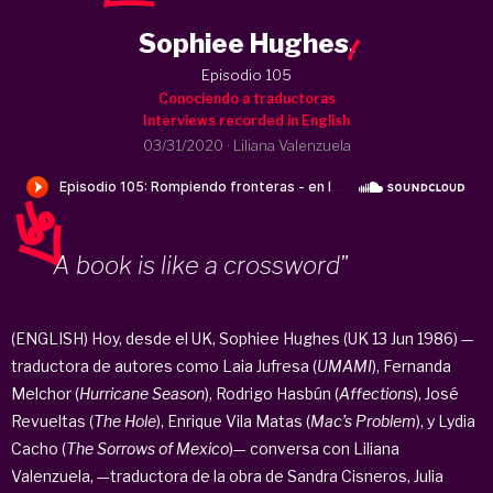
Sophiee Hughes
.
Episodio 105
Conociendo a traductoras
Interviews recorded in English
03/31/2020
·
Liliana Valenzuela
A book is like a crossword"
(ENGLISH) Hoy, desde el UK, Sophiee Hughes (UK 13 Jun 1986) —
traductora de autores como Laia Jufresa (
UMAMI
), Fernanda
Melchor (
Hurricane Season
), Rodrigo Hasbún (
Affections
), José
Revueltas (
The Hole
), Enrique Vila Matas (
Mac’s Problem
), y Lydia
Cacho (
The Sorrows of Mexico
)— conversa con Liliana
Valenzuela, —traductora de la obra de Sandra Cisneros, Julia