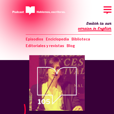
Switch to our
version in English
Episodios
Enciclopedia
Biblioteca
Editoriales y revistas
Blog