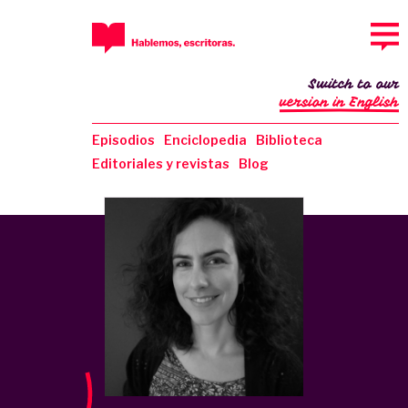
Switch to our
version in English
Episodios
Enciclopedia
Biblioteca
Editoriales y revistas
Blog