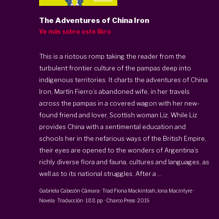
The Adventures of China Iron
Ve más sobre este libro
This is a riotous romp taking the reader from the
turbulent frontier culture of the pampas deep into
indigenous territories. It charts the adventures of China
Iron, Martín Fierro’s abandoned wife, in her travels
across the pampas in a covered wagon with her new-
found friend and lover, Scottish woman Liz. While Liz
provides China with a sentimental education and
schools her in the nefarious ways of the British Empire,
their eyes are opened to the wonders of Argentina’s
richly diverse flora and fauna, cultures and languages, as
well as to its national struggles. After a ...
Gabriela Cabezón Cámara
· Trad
Fiona Mackintosh
,
Iona Macintyre
·
Novela · Traducción
·
188 pp
·
Charco Press
·
2019