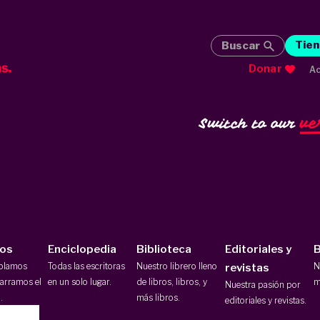
Tien
Buscar
Donar
Ac
ve
Switch to our
ios
Enciclopedia
Biblioteca
Editoriales y
B
ablamos
Todas las escritoras
Nuestro librero lleno
N
revistas
arramos el
en un solo lugar.
de libros, libros, y
m
Nuestra pasión por
.
más libros.
editoriales y revistas.