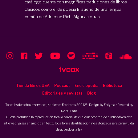
catálogo cuenta con magníficas traduciones de libros
clásicos como el de poesía El sueño de una lengua
común de Adrienne Rich. Algunas otras ...
Tienda libros USA
Podcast
Enciclopedia
Biblioteca
Editoriales y revistas
Blog
Todos los derechos reservados, Hablemos Escritoras 2026 ® • Design by
Enigma
• Powered by
NaZO Labs
Queda prohibida la reproducción total o parcial de cualquier contenido publicado en este
sitio web, ya sea en audio o en texto. Toda forma de utilización no autorizada será perseguida
de acuerdo a la ley.