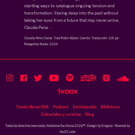
startling ways to catalogue ongoing tension and
transformation. Staring deep into the past without
taking her eyes from a future that may never arrive,
Claudia Pena ...
Claudia Peña Claros
· Trad
Robin Myers
·
Cuento · Traducción
·
118 pp
·
Relegation Books
·
2024
Tienda libros USA
Podcast
Enciclopedia
Biblioteca
Editoriales y revistas
Blog
Todos los derechos reservados, Hablemos Escritoras 2026 ® • Design by
Enigma
• Powered by
NaZO Labs