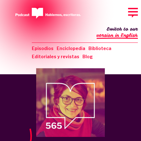
Switch to our
version in English
Episodios
Enciclopedia
Biblioteca
Editoriales y revistas
Blog