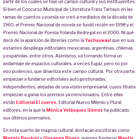
partir de los cuales se teje un campo cultural y sus instituyentes.
Si bien el Concurso Municipal de Literatura Franz Tamayo en las
ramas de cuentos y poesía se creó a mediados de la década de
1960, el Premio Nacional de novela se fundó recién en 1998 y el
Premio Nacional de Poesía Yolanda Bedregal en el 2000. Ni qué
decir de la aparición de librerías como la
Yachaywasi
que en sus
estantes despliega editoriales mexicanas, argentinas, chilenas
y españolas, entre otros. Asimismo, va tomando forma un
andamiaje de espacios culturales, a veces fugaz, pero no por
eso poderoso, que dinamiza este campo cultural. Por otra parte,
empiezan a fundarse editoriales autogestionadas,
independientes, alejadas de una visión empresarial, cuyos títulos
empiezan a ganar los premios ya mencionados. Entre ellas
están
Editorial El cuervo,
Editorial Nuevo Milenio y Plural
editores, en la que la
Mónica Velásquez Gómez
ha publicado
sus últimos poemarios.
En esta suerte de magma cultural, destacan escritoras como
Magela Baudoin
y
Giovanna Rivero
, quienes fundaron
Mantis