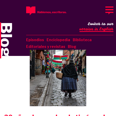
Switch to our
version in English
Episodios
Enciclopedia
Biblioteca
Editoriales y revistas
Blog