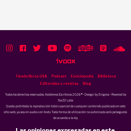
Tienda libros USA
Podcast
Enciclopedia
Biblioteca
Editoriales y revistas
Blog
Todos los derechos reservados, Hablemos Escritoras 2026 ® • Design by
Enigma
• Powered by
NaZO Labs
Queda prohibida la reproducción total o parcial de cualquier contenido publicado en este
sitio web, ya sea en audio o en texto. Toda forma de utilización no autorizada será perseguida
de acuerdo a la ley.
Las opiniones expresadas en este