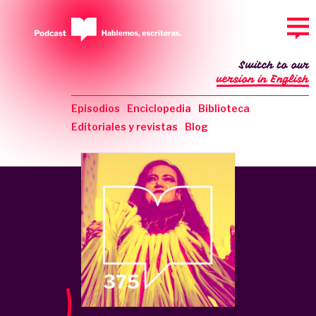
Switch to our
version in English
Episodios
Enciclopedia
Biblioteca
Editoriales y revistas
Blog