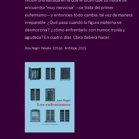
recibe una llamada en la que le dicen que su madre se
encuentra “muy nerviosa” —se trata del primer
eufemismo— y entonces todo cambia, tal vez de manera
irreparable. ¿Qué pasa cuando la figura materna se
desmorona?, ¿cómo enfrentarlo con humor, ironía y
agudeza? En cuatro días, Clara deberá hacer ...
Ana Negri
·
Novela
·
125 pp
·
Antílope
·
2021