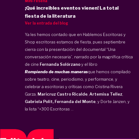
Mini-reseña
¡Qué increíbles eventos vienen! La total
fiesta de la literatura
Ver la entrada del blog
Ya les hemos contado que en Hablemos Escritoras y
Shop escritoras estamos de fiesta, pues septiembre
cierra con la presentación del documental “Una
conversación necesaria”, narrado por la magnífica crítica
de cine
Fernanda Solórzano
y el libro
Rompiendo de muchas maneras
que hemos compilado
sobre teatro, cine, periodismo, y performance, y
celebrar a escritoras y críticas como Cristina Rivera
Garza,
Maricruz Castro Ricalde
,
Artemisa Tellez
,
Gabriela Polit,
Fernanda del Monte
, y Dorte Janzen, y
la lista “+300 Escritoras ...