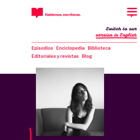
Switch to our
version in English
Episodios
Enciclopedia
Biblioteca
Editoriales y revistas
Blog