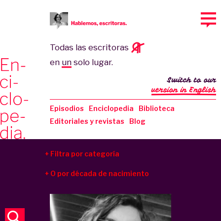
Todas las escritoras
en
un
solo lugar.
Switch to our
version in English
Episodios
Enciclopedia
Biblioteca
Editoriales y revistas
Blog
Filtra por categoría
O por década de nacimiento