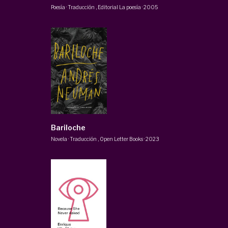
Poesía · Traducción
,
Editorial La poesía
·
2005
Bariloche
Novela · Traducción
,
Open Letter Books
·
2023