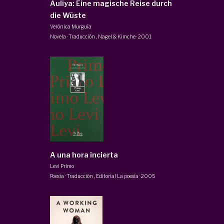
Auliya: Eine magische Reise durch
die Wüste
Verónica Murguía
Novela · Traducción
,
Nagel & Kimche
·
2001
A una hora incierta
Levi Primo
Poesía · Traducción
,
Editorial La poesía
·
2005