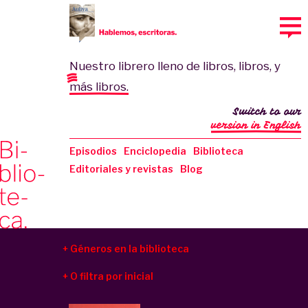
Nuestro librero lleno de libros, libros, y
más libros.
Switch to our
version in English
Episodios
Enciclopedia
Biblioteca
Editoriales y revistas
Blog
Géneros en la biblioteca
O filtra por inicial