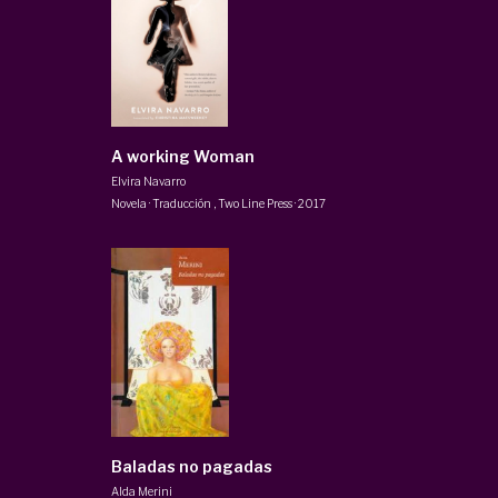
A working Woman
Elvira Navarro
Novela · Traducción
,
Two Line Press
·
2017
Baladas no pagadas
Alda Merini