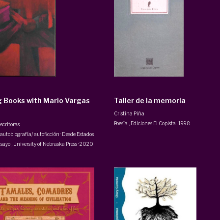
g Books with Mario Vargas
Taller de la memoria
Cristina Piña
Poesía
,
Ediciones El Copista
·
1998
escritoras
 autobiografía/ autoficción · Desde Estados
nsayo
,
University of Nebraska Press
·
2020