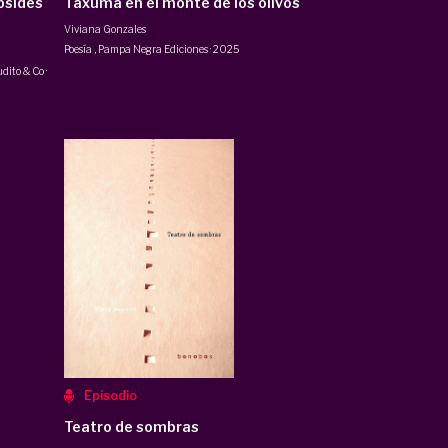
ábsides
Taxúma en el monte de los olivos
Viviana Gonzales
Poesía
,
Pampa Negra Ediciones
·
2025
dito & Co
·
Episodio
Teatro de sombras