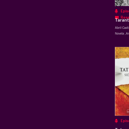
Epis
Res
Tarant
Abril Casti
Novela
,
An
Epis