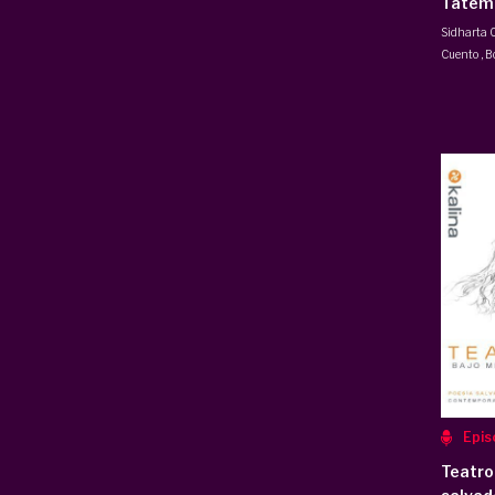
Tatem
Sidharta 
Cuento
,
B
Epis
Teatro 