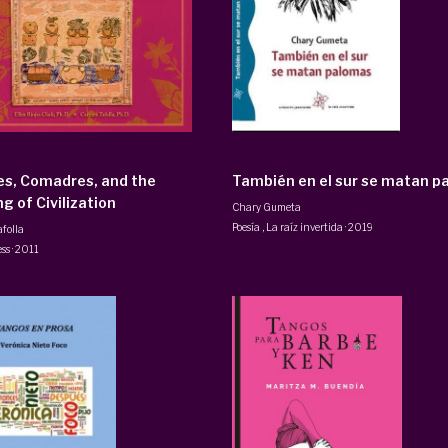
s, Comadres, and the
También en el sur se matan p
g of Civilization
Chary Gumeta
Poesía
,
La raíz invertida
·
2019
folla
ess
·
2011