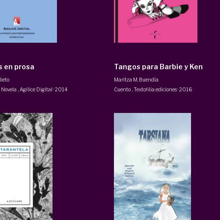
 en prosa
Tangos para Barbie y Ken
ieto
Maritza M. Buendía
· Novela
,
Agilice Digital
·
2014
Cuento
,
Textofilia ediciones
·
2016