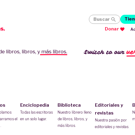
Tien
Buscar
Donar
Ac
ve
Switch to our
e libros, libros, y
más libros.
ios
Enciclopedia
Biblioteca
Editoriales y
B
ablamos
Todas las escritoras
Nuestro librero lleno
N
revistas
arramos el
en un solo lugar.
de libros, libros, y
m
Nuestra pasión por
.
más libros.
editoriales y revistas.