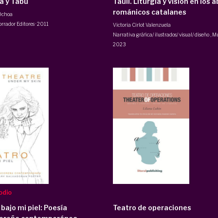
a y Tabú
Taüll. Liturgia y visión en los 
románicos catalanes
Ochoa
orrador Editores
·
2011
Victoria Cirlot Valenzuela
Narrativa gráfica/ ilustrados/ visual/ diseño
,
Mu
2023
odio
bajo mi piel: Poesía
Teatro de operaciones