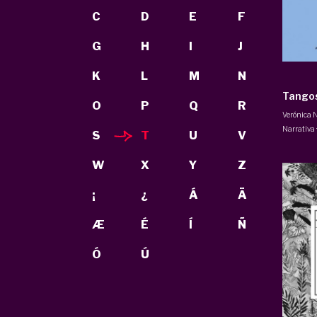
C
D
E
F
G
H
I
J
K
L
M
N
Tangos
O
P
Q
R
Verónica N
Narrativa 
S
T
U
V
W
X
Y
Z
¡
¿
Á
Ä
Æ
É
Í
Ñ
Ó
Ú