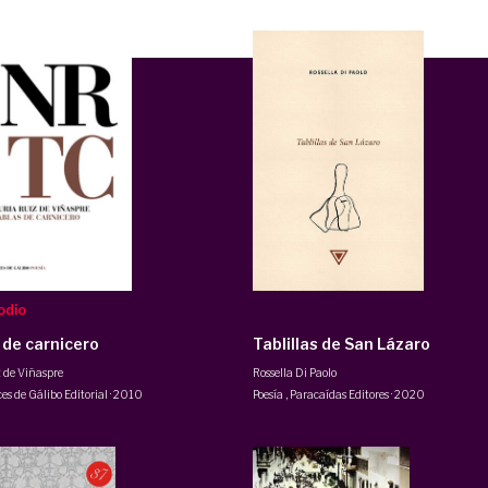
odio
 de carnicero
Tablillas de San Lázaro
 de Viñaspre
Rossella Di Paolo
es de Gálibo Editorial
·
2010
Poesía
,
Paracaídas Editores
·
2020