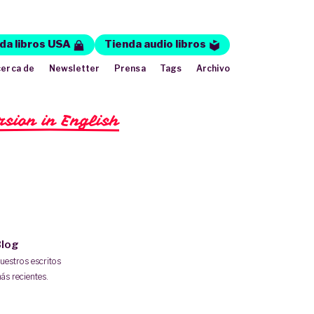
da libros USA
Tienda audio libros
erca de
Newsletter
Prensa
Tags
Archivo
rsion in English
log
uestros escritos
ás recientes.