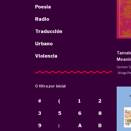
Poesía
Radio
Traducción
Urbano
Tamale
Violencia
Meanin
Carmen Ta
,
Wings Pr
O filtra por inicial
#
(
1
2
3
5
6
8
9
:
A
B