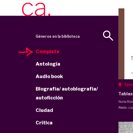
Géneros en la biblioteca
Completa
Antología
Audio book
Epis
Biografía/ autobiografía/
Tablas
autoficción
Nuria Ruiz
Poesía
,
Luc
Ciudad
Crítica