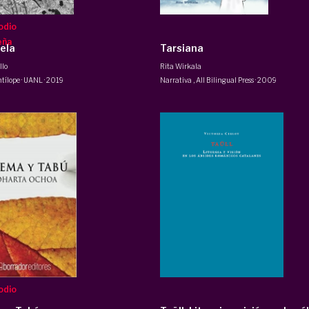
odio
eña
ela
Tarsiana
llo
Rita Wirkala
tílope · UANL
·
2019
Narrativa
,
All Bilingual Press
·
2009
odio