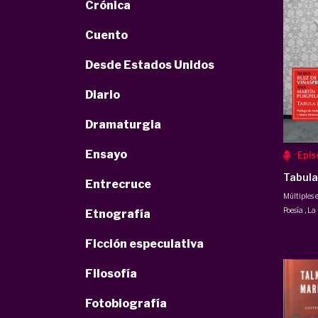
Crónica
Cuento
Desde Estados Unidos
Diario
Dramaturgia
Ensayo
Epis
Tabula
Entrecruce
Múltiples 
Poesía
,
La
Etnografía
Ficción especulativa
Filosofía
Fotobiografía