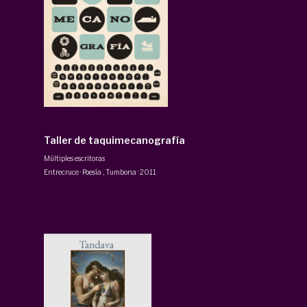
Taller de taquimecanografía
Múltiples escritoras
Entrecruce · Poesía
,
Tumbona
·
2011