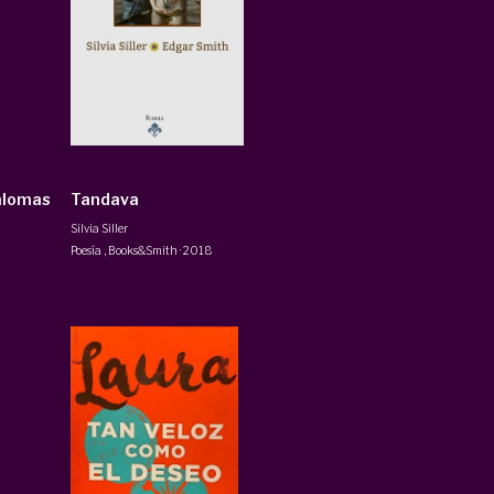
alomas
Tandava
Silvia Siller
Poesía
,
Books&Smith
·
2018