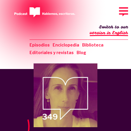
Switch to our
version in English
Episodios
Enciclopedia
Biblioteca
Editoriales y revistas
Blog