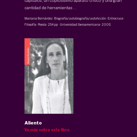
capítulos, un copiosísimo aparato crítico y una gran
cantidad de herramientas ...
Mariana Bernárdez
·
Biografía/ autobiografía/ autoficción · Entrecruce ·
Filosofía · Poesía
·
254 pp
·
Universidad Iberoamericana
·
2008
Aliento
Ve más sobre este libro