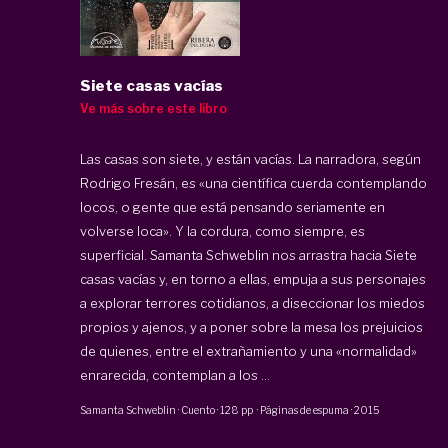
Siete casas vacías
Ve más sobre este libro
Las casas son siete, y están vacías. La narradora, según
Rodrigo Fresán, es «una científica cuerda contemplando
locos, o gente que está pensando seriamente en
volverse loca». Y la cordura, como siempre, es
superficial. Samanta Schweblin nos arrastra hacia Siete
casas vacías y, en torno a ellas, empuja a sus personajes
a explorar terrores cotidianos, a diseccionar los miedos
propios y ajenos, y a poner sobre la mesa los prejuicios
de quienes, entre el extrañamiento y una «normalidad»
enrarecida, contemplan a los ...
Samanta Schweblin
·
Cuento
·
128 pp
·
Páginas de espuma
·
2015