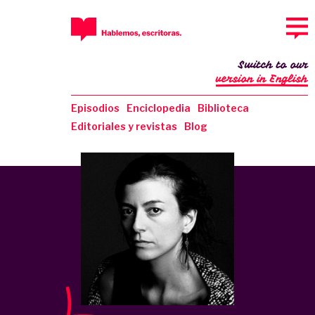
Switch to our
version in English
Episodios
Enciclopedia
Biblioteca
Editoriales y revistas
Blog