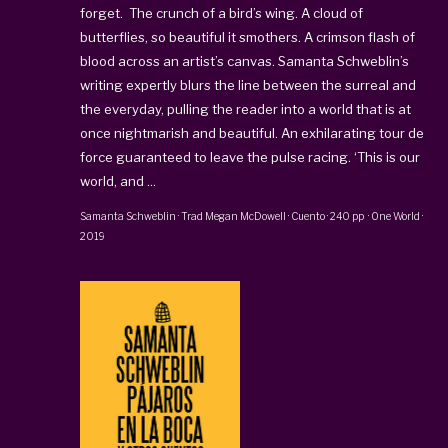
forget.
The crunch of a bird’s wing. A cloud of
butterflies, so beautiful it smothers. A crimson flash of
blood across an artist’s canvas.
Samanta Schweblin’s
writing expertly blurs the line between the surreal and
the everyday, pulling the reader into a world that is at
once nightmarish and beautiful. An exhilarating tour de
force guaranteed to leave the pulse racing.
‘This is our
world, and ...
Samanta Schweblin
· Trad
Megan McDowell
·
Cuento
·
240 pp
·
One World
·
2019