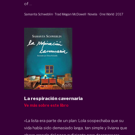
of ...
Samanta Schweblin
· Trad
Megan McDowell
·
Novela
·
One World
·
2017
La respiración cavernaria
Ve más sobre este libro
«La lista era parte de un plan: Lola sospechaba que su
vida había sido demasiado larga, tan simple y liviana que
ahora carecía del peso suficiente para desaparecer.