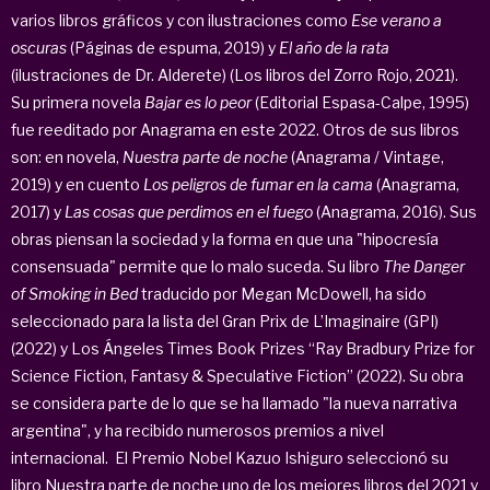
varios libros gráficos y con ilustraciones como
Ese verano a
oscuras
(Páginas de espuma, 2019) y
El año de la rata
(ilustraciones de Dr. Alderete) (Los libros del Zorro Rojo, 2021).
Su primera novela
Bajar es lo peor
(Editorial Espasa-Calpe, 1995)
fue reeditado por Anagrama en este 2022. Otros de sus libros
son: en novela,
Nuestra parte de noche
(Anagrama / Vintage,
2019) y en cuento
Los peligros de fumar en la cama
(Anagrama,
2017) y
Las cosas que perdimos en el fuego
(Anagrama, 2016). Sus
obras piensan la sociedad y la forma en que una "hipocresía
consensuada" permite que lo malo suceda. Su libro
The Danger
of Smoking in Bed
traducido por Megan McDowell, ha sido
seleccionado para la lista del Gran Prix de L’Imaginaire (GPI)
(2022) y Los Ángeles Times Book Prizes “Ray Bradbury Prize for
Science Fiction, Fantasy & Speculative Fiction” (2022). Su obra
se considera parte de lo que se ha llamado "la nueva narrativa
argentina", y ha recibido numerosos premios a nivel
internacional. El Premio Nobel Kazuo Ishiguro seleccionó su
libro Nuestra parte de noche uno de los mejores libros del 2021 y