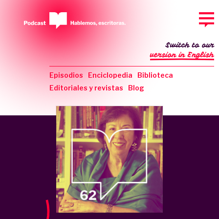
Switch to our
version in English
Episodios
Enciclopedia
Biblioteca
Editoriales y revistas
Blog