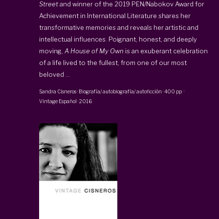
Street
and winner of the 2019 PEN/Nabokov Award for
Achievement in International Literature shares her
transformative memories and reveals her artistic and
intellectual influences. Poignant, honest, and deeply
moving,
A House of My Own
is an exuberant celebration
of a life lived to the fullest, from one of our most
beloved ...
Sandra Cisneros
·
Biografía/ autobiografía/ autoficción
·
400 pp
·
Vintage Español
·
2016