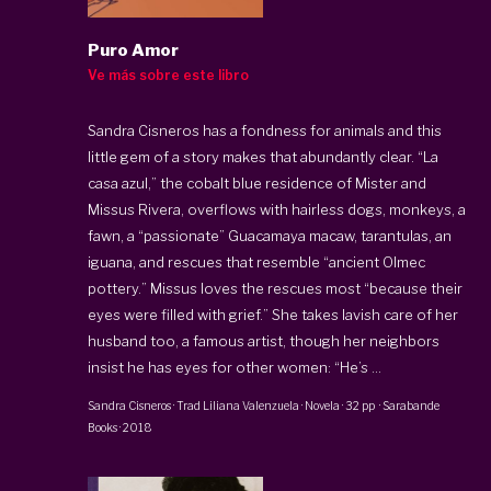
Puro Amor
Ve más sobre este libro
Sandra Cisneros has a fondness for animals and this
little gem of a story makes that abundantly clear. “La
casa azul,” the cobalt blue residence of Mister and
Missus Rivera, overflows with hairless dogs, monkeys, a
fawn, a “passionate” Guacamaya macaw, tarantulas, an
iguana, and rescues that resemble “ancient Olmec
pottery.” Missus loves the rescues most “because their
eyes were filled with grief.” She takes lavish care of her
husband too, a famous artist, though her neighbors
insist he has eyes for other women: “He’s ...
Sandra Cisneros
· Trad
Liliana Valenzuela
·
Novela
·
32 pp
·
Sarabande
Books
·
2018