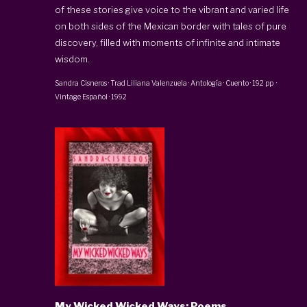
of these stories give voice to the vibrant and varied life
on both sides of the Mexican border with tales of pure
discovery, filled with moments of infinite and intimate
wisdom.
Sandra Cisneros
· Trad
Liliana Valenzuela
·
Antología · Cuento
·
192 pp
·
Vintage Español
·
1992
My Wicked Wicked Ways: Poems