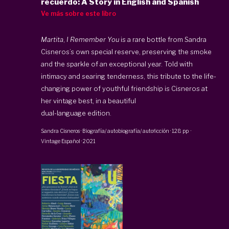
recuerdo: A Story in English and Spanish
Ve más sobre este libro
Martita
,
I Remember You
is a rare bottle from Sandra
Cisneros’s own special reserve, preserving the smoke
and the sparkle of an exceptional year. Told with
intimacy and searing tenderness, this tribute to the life-
changing power of youthful friendship is Cisneros at
her vintage best, in a beautiful
dual-language edition.
Sandra Cisneros
·
Biografía/ autobiografía/ autoficción
·
128 pp
·
Vintage Español
·
2021