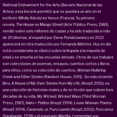
National Endowment for the Arts (Becario Nacional de las
Artes), esta beca le permitió que se quedara un año en el
instituto Mihály Károlyi en Vence (Francia). Su primera
novela
, The House on Mango Street
(Arte Público Press, 1983),
vendió sobre seis millones de copias y ha sido traducida a más
de 20 idiomas, al español por Elena Poniatowska y en 2022
aparecerá en otra traducción por Fernanda Melchor. Hoy en día
está considerada un clásico sobre la llegada a la mayoría de
edad y se enseña en las escuelas del país. Otros de sus trabajos
son colecciones de poemas, ensayos, cuentos cortos y libros
para niños, como su colección de cuentos,
Woman Hollering
Creek and Other Stories
(Random House, 1991). Su más reciente
libro
, A House of My Own: Stories from My Life
, (Knopf, 2015), es
una colección de historias reales y de no ficción que cubren tres
décadas de su vida,
My Wicked, Wicked Ways
(Third Woman
Press, 1987),
Hairs = Pelitos
(Knopf, 1994),
Loose Woman: Poems
(Knopf, 1994),
Caramelo,
or, Puro cuento
(Knopf, 2002),
Puro amor
(Sarabande, 2018) y el esperado
Martita, I remember you