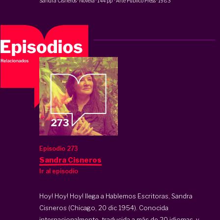
Sandra Cisneros
·
Novela
·
144 pp
·
Arte Público Press
·
1983
Episodio 273
Sandra Cisneros
Ir al episodio
Hoy! Hoy! Hoy! llega a Hablemos Escritoras, Sandra
Cisneros (Chicago, 20 dic 1954). Conocida
internacionalmente, traducida a más de 20 idiomas, y