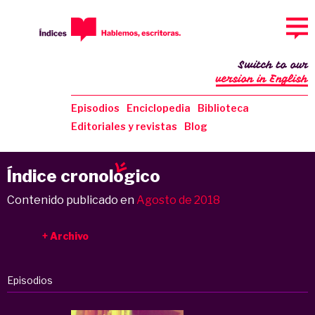
Switch to our
version in English
Episodios
Enciclopedia
Biblioteca
Editoriales y revistas
Blog
Índice cronol
o
gico
Contenido publicado en
Agosto de 2018
Archivo
Episodios