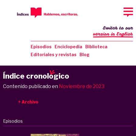
Switch to our
version in English
Episodios
Enciclopedia
Biblioteca
Editoriales y revistas
Blog
Índice cronol
o
gico
Contenido publicado en
Noviembre de 2023
Archivo
Episodios