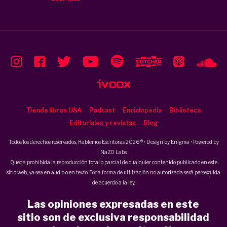
Tienda libros USA
Podcast
Enciclopedia
Biblioteca
Editoriales y revistas
Blog
Todos los derechos reservados, Hablemos Escritoras 2026 ® • Design by
Enigma
• Powered by
NaZO Labs
Queda prohibida la reproducción total o parcial de cualquier contenido publicado en este
sitio web, ya sea en audio o en texto. Toda forma de utilización no autorizada será perseguida
de acuerdo a la ley.
Las opiniones expresadas en este
sitio son de exclusiva responsabilidad