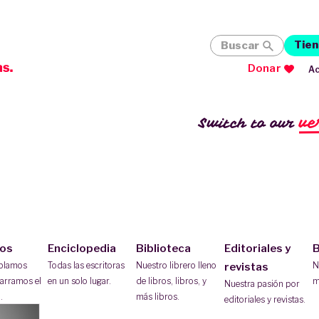
Tien
Buscar
Donar
Ac
ve
Switch to our
ios
Enciclopedia
Biblioteca
Editoriales y
B
ablamos
Todas las escritoras
Nuestro librero lleno
N
revistas
arramos el
en un solo lugar.
de libros, libros, y
m
Nuestra pasión por
.
más libros.
editoriales y revistas.