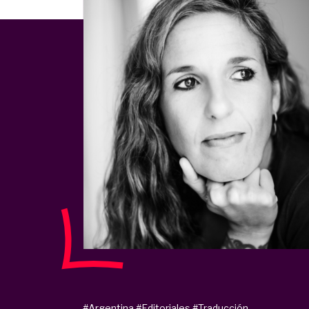
#Argentina
#Editoriales
#Traducción