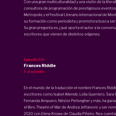
Con una gran multiculturalidad y una visión de la litera
consultora de programación de prestigiosos eventos li
Metropolis y el Festival Literario Internacional de Mont
su formación como periodista y promotora busca ser u
Su gran pregunta es ¿qué aporta el autor a la conversac
escritores que vienen de distintos orígenes.
Episodio 553
Frances Riddle
Ir al episodio
En el mundo de la traducción el nombre Frances Riddl
escritores como Isabel Allende, Leila Guerriero, Sara
Fernanda Ampuero, Néstor Perlongher y más, ha gana
el libro
Theatre of War
de Andrea Jeftanovic y ser nomi
2020 con
Elena Knows
de Claudia Piñeiro. Nos cuenta