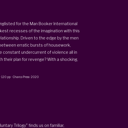
nglisted for the Man Booker International
rkest recesses of the imagination with this
elationship. Driven to the edge by the men
e between erratic bursts of housework,
e constant undercurrent of violence all in
th their plan for revenge? With a shocking,
·
120 pp
·
Charco Press
·
2020
untary Trilogy" finds us on familiar,