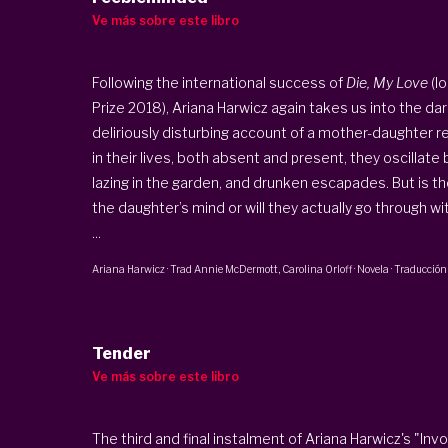
Ve más sobre este libro
Following the international success of
Die, My Love
(lo
Prize 2018), Ariana Harwicz again takes us into the da
deliriously disturbing account of a mother-daughter r
in their lives, both absent and present, they oscillat
lazing in the garden, and drunken escapades. But is th
the daughter’s mind or will they actually go through wi
...
Ariana Harwicz
· Trad Annie McDermott,
Carolina Orloff
·
Novela · Traducción
Tender
Ve más sobre este libro
The third and final instalment of Ariana Harwicz's "Invol