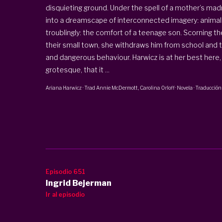
disquieting ground. Under the spell of a mother’s ma
into a dreamscape of interconnected imagery: animals
troublingly: the comfort of a teenage son. Scorning t
their small town, she withdraws him from school and
and dangerous behaviour. Harwicz is at her best here, 
grotesque, that it ...
Ariana Harwicz
· Trad Annie McDermott,
Carolina Orloff
·
Novela · Traducción
Episodio 651
Ingrid Bejerman
Ir al episodio