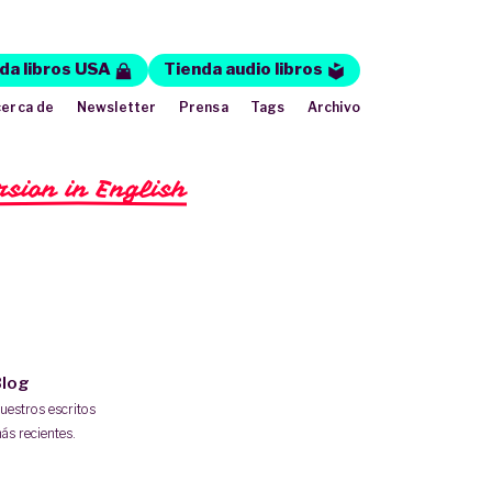
da libros USA
Tienda audio libros
erca de
Newsletter
Prensa
Tags
Archivo
rsion in English
log
uestros escritos
ás recientes.