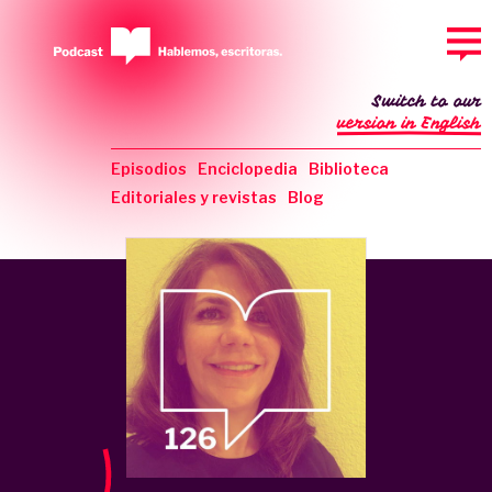
Switch to our
version in English
Episodios
Enciclopedia
Biblioteca
Editoriales y revistas
Blog