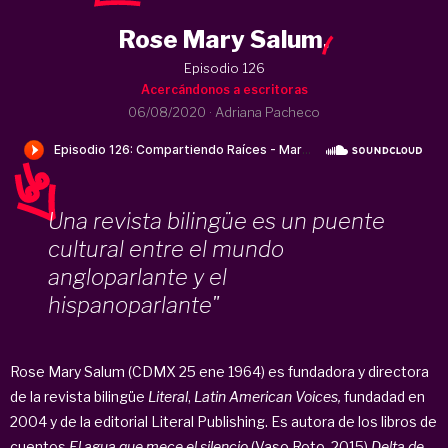
Rose Mary Salum
.
Episodio 126
Acercándonos a escritoras
06/08/2020
·
Adriana Pacheco
Una revista bilingüe es un puente
cultural entre el mundo
angloparlante y el
hispanoparlante"
Rose Mary Salum (CDMX 25 ene 1964) es fundadora y directora
de la revista bilingüe
Literal
,
Latin American Voices,
fundadad en
2004 y de la editorial Literal Publishing. Es autora de los libros de
cuentos
El agua que mece el silencio
(Vaso Roto, 2015)
Delta de