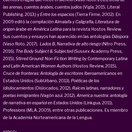
las arenas, cuentos árabes, cuentos judíos
(Vigía, 2015, Literal
Publishing, 2013;) y
Entre los espacios
(Tierra Firme, 2002). En
2009 editó la compilación
Almalafa y Caligrafía, Literatura de
origen árabe en América Latina
para la revista Hostos Review.
Sus cuentos y ensayos han aparecido en las antologías
Diáspora
(Vaso Roto, 2017),
Lados B, Narrativa de alto riesgo
(Nitro Press,
2016),
The Body Subject & Subjected
(Sussex Academy Press,
2015),
Stirred Ground: Non-Fiction Writing by Contemporary Latina
and Latin American Women Authors
(Hostos Review, 2015),
Cruce de fronteras: Antología de escritores Iberoamericanos
en
Estados Unidos (SubUrbano, 2013),
Poéticas de los
(dis)locamientos
(Dislocados, 2012),
Raíces latinas, narradores y
poetas inmigrantes
(Vagón azul, 2012),
America nuestra: antología
de narrativa en español en Estados Unidos
(Linkgua, 2011),
Professions
(MLA, 2009), entre otras publicaciones. Es miembro
de la Academia Norteamericana de la Lengua.
#1960s