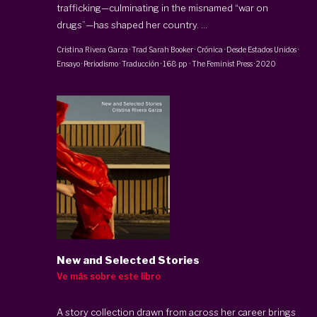
trafficking—culminating in the misnamed “war on
drugs”—has shaped her country. ...
Cristina Rivera Garza
· Trad
Sarah Booker
·
Crónica · Desde Estados Unidos ·
Ensayo · Periodismo · Traducción
·
168 pp
·
The Feminist Press
·
2020
New and Selected Stories
Ve más sobre este libro
A story collection drawn from across her career brings