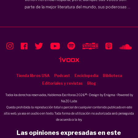
parte de la mejor literatura del mundo, sus poderosas ...
Tienda libros USA
Podcast
Enciclopedia
Biblioteca
Editoriales y revistas
Blog
Todos los derechos reservados, Hablemos Escritoras 2026 ® • Design by
Enigma
• Powered by
NaZO Labs
Queda prohibida la reproducción total o parcial de cualquier contenido publicado en este
sitio web, ya sea en audio o en texto. Toda forma de utilización no autorizada será perseguida
de acuerdo a la ley.
Las opiniones expresadas en este