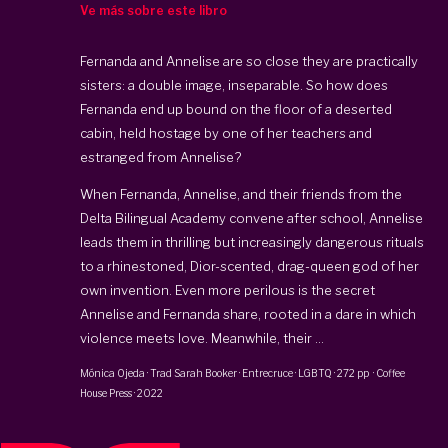
Ve más sobre este libro
Fernanda and Annelise are so close they are practically
sisters: a double image, inseparable. So how does
Fernanda end up bound on the floor of a deserted
cabin, held hostage by one of her teachers and
estranged from Annelise?
When Fernanda, Annelise, and their friends from the
Delta Bilingual Academy convene after school, Annelise
leads them in thrilling but increasingly dangerous rituals
to a rhinestoned, Dior-scented, drag-queen god of her
own invention. Even more perilous is the secret
Annelise and Fernanda share, rooted in a dare in which
violence meets love. Meanwhile, their ...
Mónica Ojeda
· Trad
Sarah Booker
·
Entrecruce · LGBTQ
·
272 pp
·
Coffee
House Press
·
2022