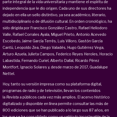
parte integral de la vida universitaria y mantiene el espíritu de
independencia que le dio origen. Cada uno de sus directores ha
dejado en ella un sello distintivo, ya sea académico, literario,
multidisciplinario o de difusión cultural. En orden cronológico, ha
sido dirigida por Francisco González Castro, Rafael Heliodoro
Valle, Rafael Corrales Ayala, Miguel Prieto, Antonio Acevedo
Escobedo, Jaime García Terrés, Luis Villoro, Gastón García
Cantú, Leopoldo Zea, Diego Valadés, Hugo Gutiérrez Vega,
Arturo Azuela, Julieta Campos, Federico Reyes Heroles, Horacio
Labastida, Fernando Curiel, Alberto Dallal, Ricardo Pérez
Montfort, Ignacio Solares y, desde marzo de 2017, Guadalupe
Nettel.
Hoy, tanto su versión impresa como su plataforma digital,
programas de radio y de televisión, llevan los contenidos
la
Revista
a públicos cada vez más amplios. El acervo histórico
digitalizado y disponible en línea permite consultar las más de
800 ediciones que se han publicado a lo largo sus 87 años, en
los que se ha consolidado como un vehículo insoslayable de la