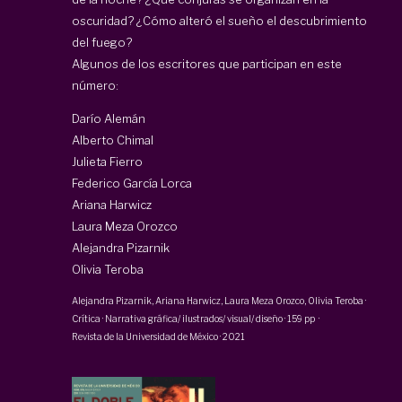
oscuridad? ¿Cómo alteró el sueño el descubrimiento
del fuego?
Algunos de los escritores que participan en este
número:
Darío Alemán
Alberto Chimal
Julieta Fierro
Federico García Lorca
Ariana Harwicz
Laura Meza Orozco
Alejandra Pizarnik
Olivia Teroba
Alejandra Pizarnik,
Ariana Harwicz
, Laura Meza Orozco,
Olivia Teroba
·
Crítica · Narrativa gráfica/ ilustrados/ visual/ diseño
·
159 pp
·
Revista de la Universidad de México
·
2021