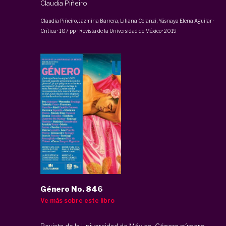
Claudia Piñeiro
Claudia Piñeiro
,
Jazmina Barrera
,
Liliana Colanzi
,
Yásnaya Elena Aguilar
·
Crítica
·
187 pp
·
Revista de la Universidad de México
·
2019
Género No. 846
Ve más sobre este libro
Revista de la Universidad de México.
Género
número