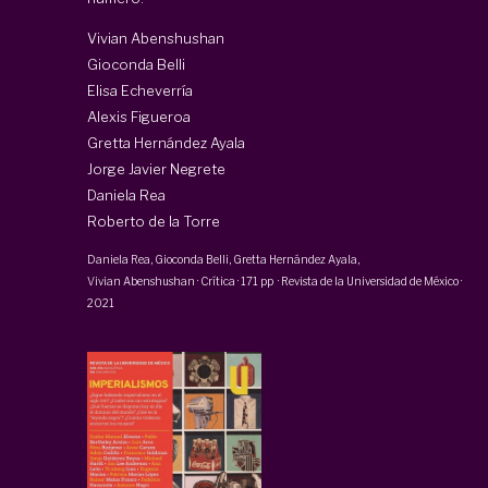
Vivian Abenshushan
Gioconda Belli
Elisa Echeverría
Alexis Figueroa
Gretta Hernández Ayala
Jorge Javier Negrete
Daniela Rea
Roberto de la Torre
Daniela Rea
,
Gioconda Belli
, Gretta Hernández Ayala,
Vivian Abenshushan
·
Crítica
·
171 pp
·
Revista de la Universidad de México
·
2021