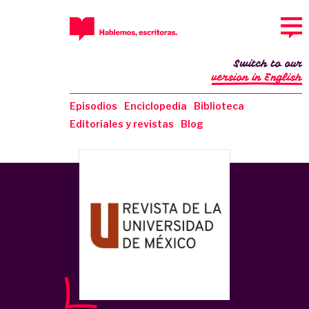
Switch to our
version in English
Episodios
Enciclopedia
Biblioteca
Editoriales y revistas
Blog