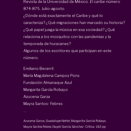
Revista de la Universidad de México.
El caribe
número
874-875. Julio-agosto.
¿Dónde está exactamente el Caribe y qué lo
caracteriza? ¿Qué migraciones han marcado su historia?
¿Qué papel juega la música en esa sociedad? ¿Qué
relaciona a los mosquitos con las pandemias y la
temporada de huracanes?
Algunos de los escritores que participan en este
número:
Emiliano Becerril
María Magdalena Campos Pons
Fundación Almanaque Azul
Margarita García Robayo
Azucena Garza
Mayra Santos- Febres
...
Azucena Garza,
Guadalupe Nettel
,
Margarita García Robayo
,
Mayra Santos Febres
, Nayeli García Sánchez
·
Crítica
·
163 pp
·