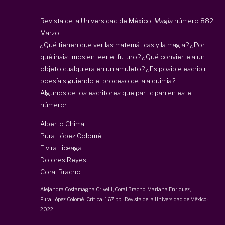
Revista de la Universidad de México.
Magia
número 882.
Marzo.
¿Qué tienen que ver las matemáticas y la magia? ¿Por
qué insistimos en leer el futuro? ¿Qué convierte a un
objeto cualquiera en un amuleto? ¿Es posible escribir
poesía siguiendo el proceso de la alquimia?
Algunos de los escritores que participan en este
número:
Alberto Chimal
Pura López Colomé
Elvira Liceaga
Dolores Reyes
Coral Bracho
Alejandra Costamagna Crivelli
, Coral Bracho,
Mariana Enriquez
,
Pura López Colomé
·
Crítica
·
167 pp
·
Revista de la Universidad de México
·
2022