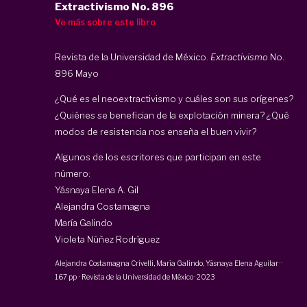
Extractivismo No. 896
Ve más sobre este libro
Revista de la Universidad de México.
Extractivismo
No.
896 Mayo
¿Qué es el neoextractivismo y cuáles son sus orígenes?
¿Quiénes se benefician de la explotación minera? ¿Qué
modos de resistencia nos enseña el buen vivir?
Algunos de los escritores que participan en este
número:
Yásnaya Elena A. Gil
Alejandra Costamagna
María Galindo
Violeta Núñez Rodríguez
Alejandra Costamagna Crivelli
,
María Galindo
,
Yásnaya Elena Aguilar
·
·
167 pp
·
Revista de la Universidad de México
·
2023