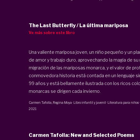
The Last Butterfly / La última mariposa
Ve más sobre este libro
Una valiente mariposa joven, un niño pequeño y un pl
de amor y trabajo duro, aprovechando la magia de su r
migración de las mariposas monarca, y el valor de p
conmovedora historia está contada en un lenguaje sim
99 años y está bellamente ilustrada con los ricos c
monarcas se dirigen cada invierno.
Carmen Tafolla
, Regina Moya
·
Libro infantil y juvenil · Literatura para niños
2021
Carmen Tafolla: New and Selected Poems