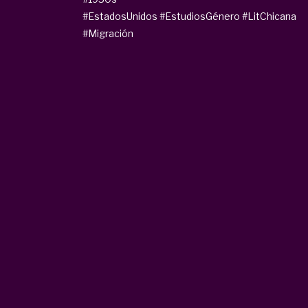
#EstadosUnidos
#EstudiosGénero
#LitChicana
#Migración