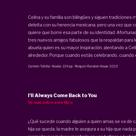
Celina y su familia son bilingües y siguen tradicione
deleita con su herencia mexicana, pero una vez que c
quiere que borre esa parte de su identidad. Afortunad
tres nuevos amigos fabulosos que la respaldan para lu
abuela quien es su mayor inspiración, alentando a Celi
alrededor. Porque cuando estás celebrando, cuando en
Carmen Tafolla
·
Novela
·
224 pp
·
Penguin Random House
·
2023
I'll Always Come Back to You
Ve más sobre este libro
¿Qué sucede cuando alguien a quien amas se va de ca
hija se queda, la madre le asegura a su hija que nada 