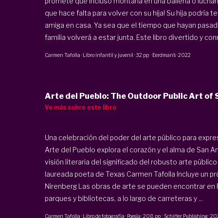
promete que incluso montaría en una ballena o luchar
que hace falta para volver con su hija! Su hija podría 
amiga en casa. Ya sea que el tiempo que hayan pasado
familia volverá a estar junta. Este libro divertido y co
Carmen Tafolla
·
Libro infantil y juvenil
·
32 pp
·
Eerdman’s
·
2022
Arte del Pueblo: The Outdoor Public Art of
Ve más sobre este libro
Una celebración del poder del arte público para expres
Arte del Pueblo explora el corazón y el alma de San An
visión literaria del significado del robusto arte públic
laureada poeta de Texas Carmen Tafolla Incluye un pr
Nirenberg Las obras de arte se pueden encontrar en R
parques y bibliotecas, a lo largo de carreteras y ...
Carmen Tafolla
·
Libro de fotografía · Poesía
·
208 pp
·
Schiffer Publishing
·
20