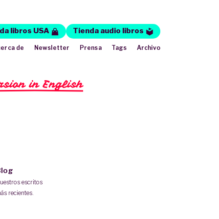
da libros USA
Tienda audio libros
erca de
Newsletter
Prensa
Tags
Archivo
rsion in English
log
uestros escritos
ás recientes.