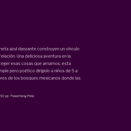
aneta azul danzante construyen un vínculo
elación. Una deliciosa aventura en la
roteger esas cosas que amamos, esta
ple pero poético dirigido a niños de 5 a
olores de los bosques mexicanos donde las
·
50 pp
·
FlowerSong Press
·