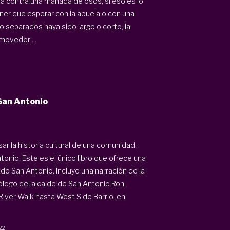
ía contra una manada de osos, si eso es lo
tener que esperar con la abuela o con una
 separados haya sido largo o corto, la
nmovedor ...
 San Antonio
ar la historia cultural de una comunidad,
tonio. Este es el único libro que ofrece una
o de San Antonio. Incluye una narración de la
ólogo del alcalde de San Antonio Ron
iver Walk hasta West Side Barrio, en
22