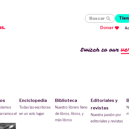
Tien
Buscar
Donar
Ac
ve
Switch to our
ios
Enciclopedia
Biblioteca
Editoriales y
B
ablamos
Todas las escritoras
Nuestro librero lleno
N
revistas
arramos el
en un solo lugar.
de libros, libros, y
m
Nuestra pasión por
.
más libros.
editoriales y revistas.