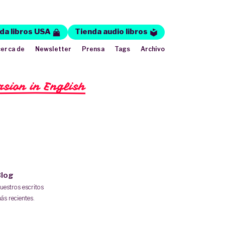
da libros USA
Tienda audio libros
erca de
Newsletter
Prensa
Tags
Archivo
rsion in English
log
uestros escritos
ás recientes.