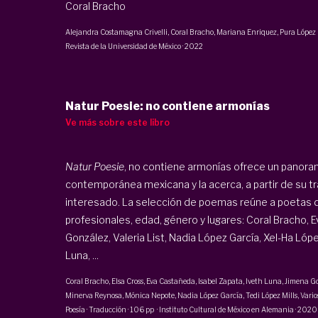
Coral Bracho
Alejandra Costamagna Crivelli
, Coral Bracho,
Mariana Enriquez
,
Pura López
Revista de la Universidad de México
·
2022
Natur Poesie: no contiene armonías
Ve más sobre este libro
Natur Poesie
, no contiene armonías ofrece un panoram
contemporánea mexicana y la acerca, a partir de su tr
interesado. La selección de poemas reúne a poetas d
profesionales, edad, género y lugares: Coral Bracho, 
González, Valeria List, Nadia López García, Xel-Ha Lópe
Luna, ...
Coral Bracho,
Elsa Cross
, Eva Castañeda,
Isabel Zapata
, Iveth Luna, Jimena G
Minerva Reynosa
,
Mónica Nepote
,
Nadia López García
,
Tedi López Mills
, Vario
Poesía · Traducción
·
106 pp
·
Instituto Cultural de México en Alemania
·
2020