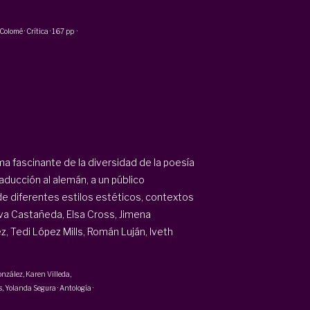
 Colomé
·
Crítica
·
167 pp
·
a fascinante de la diversidad de la poesía
aducción al alemán, a un público
e diferentes estilos estéticos, contextos
Eva Castañeda, Elsa Cross, Jimena
z, Tedi López Mills, Román Luján, Iveth
onzález, Karen Villeda,
s,
Yolanda Segura
·
Antología ·