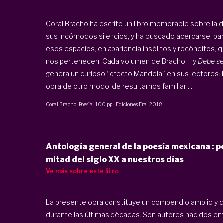
Coral Bracho ha escrito un libro memorable sobre la 
sus incómodos silencios, y ha buscado acercarse, para
esos espacios, en apariencia insólitos y recónditos,
nos pertenecen. Cada volumen de Bracho —y
Debe se
genera un curioso “efecto Mandela” en sus lectores: 
obra de otro modo, de resultarnos familiar ...
Coral Bracho
·
Poesía
·
100 pp
·
Ediciones Era
·
2018
Antología general de la poesía mexicana : p
mitad del siglo XX a nuestros días
Ve más sobre este libro
La presente obra constituye un compendio amplio y d
durante las últimas décadas. Son autores nacidos ent