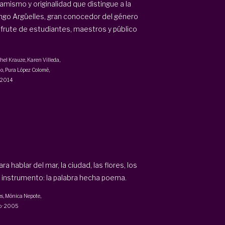
amismo y originalidad que distingue a la
ingo Argüelles, gran conocedor del género
sfrute de estudiantes, maestros y público
hel Krauze
, Karen Villeda,
mo
,
Pura López Colomé
,
2014
 hablar del mar, la ciudad, las flores, los
 instrumento: la palabra hecha poema.
es
,
Mónica Nepote
,
o
·
2005