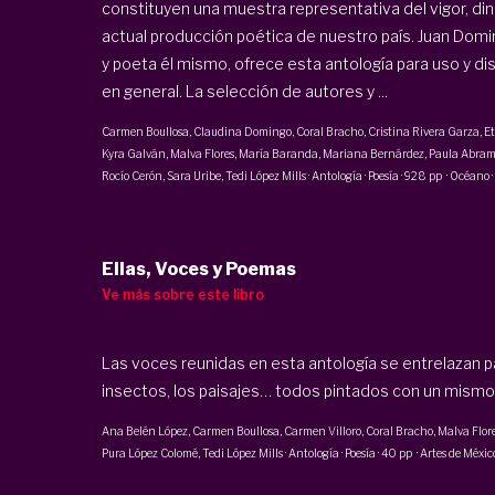
constituyen una muestra representativa del vigor, din
actual producción poética de nuestro país. Juan Dom
y poeta él mismo, ofrece esta antología para uso y di
en general. La selección de autores y ...
Carmen Boullosa
,
Claudina Domingo
, Coral Bracho,
Cristina Rivera Garza
,
Et
Kyra Galván,
Malva Flores
,
María Baranda
,
Mariana Bernárdez
,
Paula Abra
Rocío Cerón
,
Sara Uribe
,
Tedi López Mills
·
Antología · Poesía
·
928 pp
·
Océano
·
Ellas, Voces y Poemas
Ve más sobre este libro
Las voces reunidas en esta antología se entrelazan para
insectos, los paisajes… todos pintados con un mismo
Ana Belén López,
Carmen Boullosa
,
Carmen Villoro
, Coral Bracho,
Malva Flor
Pura López Colomé
,
Tedi López Mills
·
Antología · Poesía
·
40 pp
·
Artes de Méxic