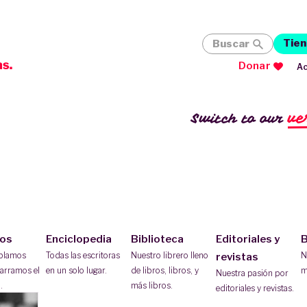
Tien
Buscar
Donar
Ac
ve
Switch to our
ios
Enciclopedia
Biblioteca
Editoriales y
B
ablamos
Todas las escritoras
Nuestro librero lleno
N
revistas
arramos el
en un solo lugar.
de libros, libros, y
m
Nuestra pasión por
.
más libros.
editoriales y revistas.