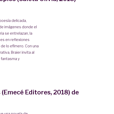
 poesía delicada,
 de imágenes donde el
ria se entrelazan, la
es en reflexiones
za de lo efímero. Con una
tiva, Braier invita al
s fantasma y
 (Emecé Editores, 2018) de
ye una novela de