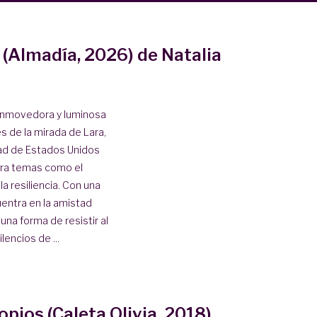
o (Almadía, 2026) de Natalia
conmovedora y luminosa
és de la mirada de Lara,
dad de Estados Unidos
lora temas como el
la resiliencia. Con una
uentra en la amistad
una forma de resistir al
encios de ...
pios (Caleta Olivia, 2018)