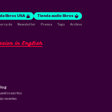
da libros USA
Tienda audio libros
erca de
Newsletter
Prensa
Tags
Archivo
rsion in English
log
uestros escritos
ás recientes.