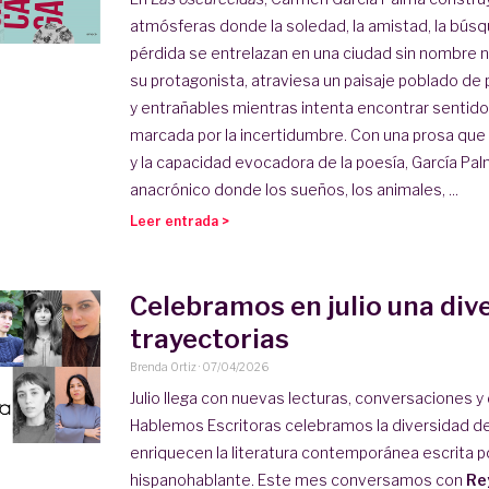
atmósferas donde la soledad, la amistad, la búsqu
pérdida se entrelazan en una ciudad sin nombre ni
su protagonista, atraviesa un paisaje poblado de
y entrañables mientras intenta encontrar sentido
marcada por la incertidumbre. Con una prosa que
y la capacidad evocadora de la poesía, García Pa
anacrónico donde los sueños, los animales, ...
Leer entrada >
Celebramos en julio una div
trayectorias
Brenda Ortiz
·
07/04/2026
Julio llega con nuevas lecturas, conversaciones 
Hablemos Escritoras celebramos la diversidad d
enriquecen la literatura contemporánea escrita p
hispanohablante. Este mes conversamos con
Re