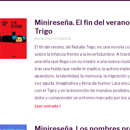
Minireseña. El fin del veran
Trigo
Brenda Ortiz
·
07/25/2026
El fin del verano,
de Natalia Trigo, es una novela 
sobre la infancia frente a la incertidumbre. A trav
una niña que llega con su madre a una nueva ciu
tras una huida que nadie le explica, la autora exp
abandono, la identidad, la memoria, la migración y 
voz aguda, imaginativa y llena de humor, Lara enc
con el Tigre y en la invención de mundos posibles 
dolor y comprender un entorno marcado por los sil
Leer entrada >
Minireseña. Los nombres pro