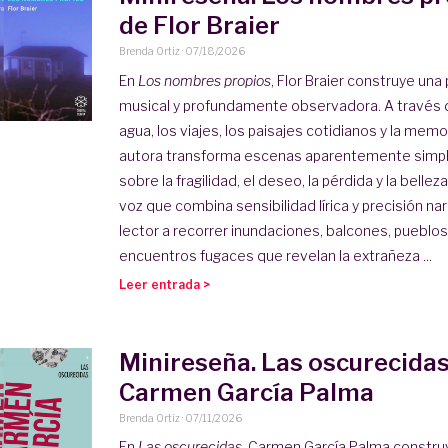
de Flor Braier
Brenda Ortiz
·
07/18/2026
En
Los nombres propios
, Flor Braier construye una
musical y profundamente observadora. A través
agua, los viajes, los paisajes cotidianos y la memo
autora transforma escenas aparentemente simpl
sobre la fragilidad, el deseo, la pérdida y la belle
voz que combina sensibilidad lírica y precisión narra
lector a recorrer inundaciones, balcones, pueblo
encuentros fugaces que revelan la extrañeza ...
Leer entrada >
Minireseña. Las oscurecidas
Carmen García Palma
Brenda Ortiz
·
07/11/2026
En
Las oscurecidas
, Carmen García Palma constru