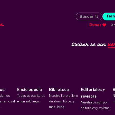
Tien
Buscar
Donar
Ac
ve
Switch to our
ios
Enciclopedia
Biblioteca
Editoriales y
B
ablamos
Todas las escritoras
Nuestro librero lleno
N
revistas
arramos el
en un solo lugar.
de libros, libros, y
m
Nuestra pasión por
.
más libros.
editoriales y revistas.