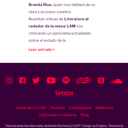
Brenda Ríos,
quien nos hablará de su
obra y proceso creativo.
Nuestras críticas de
Literatura al
rededor de la mesa: LAM
nos
ofrecerán un panorama actualizado
sobre el estado de la ...
Leer entrada >
Tienda libros USA
Podcast
Enciclopedia
Biblioteca
Editoriales y revistas
Blog
Todos los derechos reservados, Hablemos Escritoras 2026 ® • Design by
Enigma
• Powered by