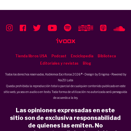
Tienda libros USA
Podcast
Enciclopedia
Biblioteca
Editoriales y revistas
Blog
Todos los derechos reservados, Hablemos Escritoras 2026 ® • Design by
Enigma
• Powered by
NaZO Labs
Queda prohibida la reproducción total o parcial de cualquier contenido publicado en este
sitio web, ya sea en audio o en texto. Toda forma de utilización no autorizada será perseguida
de acuerdo a la ley.
Las opiniones expresadas en este
sitio son de exclusiva responsabilidad
de quienes las emiten. No