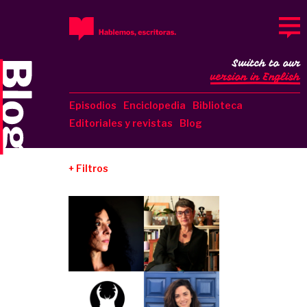
Switch to our
version in English
Episodios
Enciclopedia
Biblioteca
Editoriales y revistas
Blog
Filtros