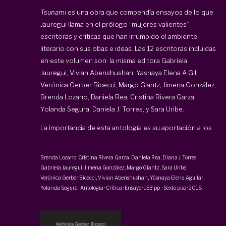
Tsunami
es una obra que compendía ensayos de lo que
Jauregui llama en el prólogo “mujeres valientes”,
escritoras y críticas que han irrumpido el ambiente
literario con sus obas e ideas. Las 12 escritoras incluidas
en este volumen son: la misma editora Gabriela
Jauregui, Vivian Abenshushan, Yasnaya Elena A Gil,
Verónica Gerber Bicecci, Margo Glantz, Jimena González,
Brenda Lozano, Daniela Rea, Cristina Rivera Garza,
Yolanda Segura, Daniela J. Torres, y Sara Uribe.
La importancia de esta antología es su aportación a los
...
Brenda Lozano
,
Cristina Rivera Garza
,
Daniela Rea
, Diana J. Torres,
Gabriela Jauregui
, Jimena González,
Margo Glantz
,
Sara Uribe
,
Verónica Gerber Bicecci
,
Vivian Abenshushan
,
Yásnaya Elena Aguilar
,
Yolanda Segura
·
Antología · Crítica · Ensayo
·
153 pp
·
Sexto piso
·
2018