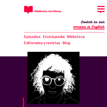
Switch to our
version in English
Episodios
Enciclopedia
Biblioteca
Editoriales y revistas
Blog