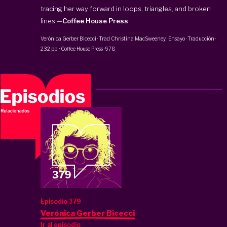
tracing her way forward in loops, triangles, and broken
lines.—
Coffee House Press
Verónica Gerber Bicecci
· Trad
Christina MacSweeney
·
Ensayo · Traducción
·
232 pp
·
Coffee House Press
·
978
Episodio 379
Verónica Gerber Bicecci
Ir al episodio