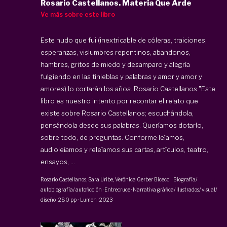
Rosario Castellanos. Materia Que Arde
Ve más sobre este libro
Este nudo que fui (inextricable de cóleras, traiciones,
esperanzas, vislumbres repentinos, abandonos,
hambres, gritos de miedo y desamparo y alegría
fulgiendo en las tinieblas y palabras y amor y amor y
amores) lo cortarán los años. Rosario Castellanos "Este
libro es nuestro intento por recontar el relato que
existe sobre Rosario Castellanos; escuchándola,
pensándola desde sus palabras. Queríamos dotarlo,
sobre todo, de preguntas. Conforme leíamos,
audioleíamos y releíamos sus cartas, artículos, teatro,
ensayos, ...
Rosario Castellanos
,
Sara Uribe
,
Verónica Gerber Bicecci
·
Biografía/
autobiografía/ autoficción · Entrecruce · Narrativa gráfica/ ilustrados/ visual/
diseño
·
280 pp
·
Lumen
·
2023