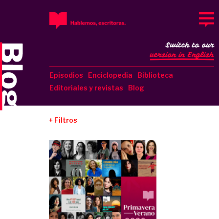
Switch to our
version in English
Episodios
Enciclopedia
Biblioteca
Editoriales y revistas
Blog
Filtros